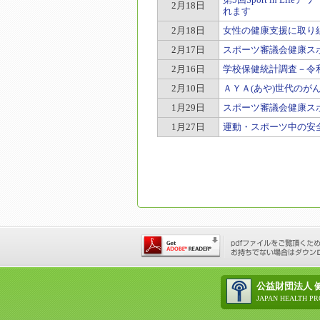
2月18日
れます
2月18日
女性の健康支援に取り
2月17日
スポーツ審議会健康ス
2月16日
学校保健統計調査－令
2月10日
ＡＹＡ(あや)世代の
1月29日
スポーツ審議会健康ス
1月27日
運動・スポーツ中の安
公益財団法人 
JAPAN HEALTH PR