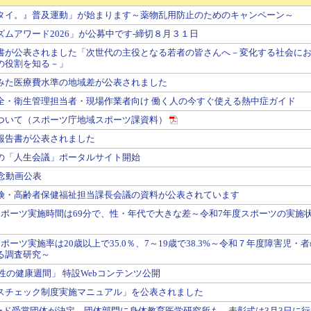
タイ。』普及運動」が始まります～薬物乱用防止のためのキャンペーン～
ムアワード2026」が公募中です-締切８月３１日
書が公表されました「次世代の主役となる若者の皆さんへ－変化する社会に
の役割を知る－」
みた医療費水準の地域差が公表されました
全・衛⽣管理担当者・現場作業者向け 働く人の今すぐ使える熱中症ガイド
ついて（スポーツ庁地域スポーツ課資料）
報告書が公表されました
の「人生会議」ポータルサイト開始
念動画公表
険・高齢者保健福祉担当課長会議の資料が公表されています
スポーツ実施時間は69分で、性・年代で大きな差～令和7年度スポーツの実施
ーツ実施率は20歳以上で35.0％、7～19歳で38.3%～令和７年度障害児・者
る調査研究～
女性の健康週間」 特設Webコンテンツ公開
スチェック制度実施マニュアル」を公表されました
Lifeアワード受賞団体が決定、団体部門に身体教育医学研究所も。表彰式は3月3日に