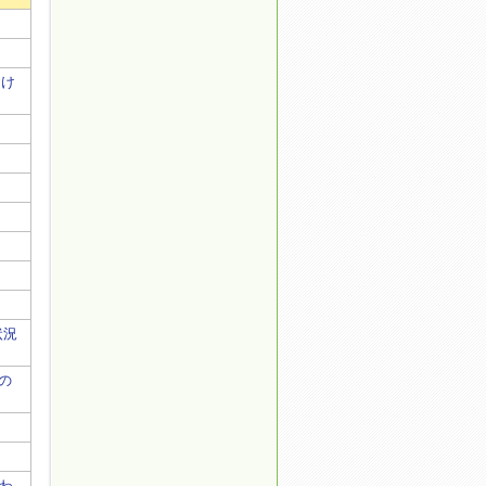
おけ
状況
の
行わ