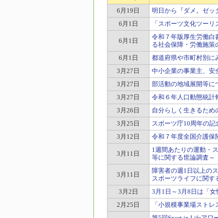
6月19日
明日から『ダメ。ゼッ
6月1日
「スポーツ文化ツーリズ
令和７年版厚生労働白
6月1日
る社会保障・労働施策
6月1日
都道府県や市町村別に
3月27日
中小企業の事業主、安
3月27日
部活動の地域展開等に
3月27日
令和６年人口動態統計
3月26日
自分らしく生きるため
3月25日
スポーツ庁10周年の記
3月12日
令和７年度全国介護保
1週間あたりの運動・
3月11日
等に関する世論調査～
障害者の週1日以上のスポ
3月11日
スポーツライフに関す
3月2日
3月1日～3月8日は「
2月25日
「小規模事業場ストレ
第5回Sport in 