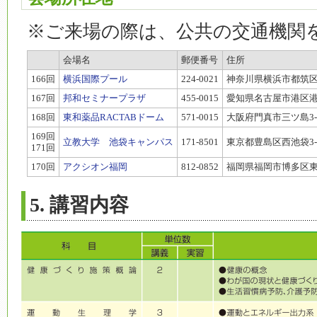
※ご来場の際は、公共の交通機関
会場名
郵便番号
住所
166回
横浜国際プール
224-0021
神奈川県横浜市都筑区北
167回
邦和セミナープラザ
455-0015
愛知県名古屋市港区港栄1
168回
東和薬品RACTABドーム
571-0015
大阪府門真市三ツ島3-7
169回
立教大学 池袋キャンパス
171-8501
東京都豊島区西池袋3-3
171回
170回
アクシオン福岡
812-0852
福岡県福岡市博多区東平
5. 講習内容