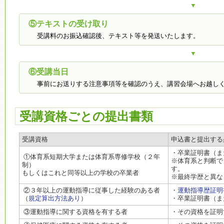
▼
⑤テキストの受け取り
受講料のお振込確認後、テキスト等を発送いたします。
▼
⑥受講当日
事前にお送りする注意事項等を確認のうえ、講習会場へお越し
受講資格ごとの提出書類
受講資格
申込書と提出する
・卒業証明書（ま
①体育系短期大学または体育系専修学校（２年
※体育系と判断で
制）
す。
もしくはこれと同等以上の学校の卒業者
※最終学歴と異な
②３年以上の運動指導に従事した経験のある者
・
運動指導歴証明
（
規定算出方法あり
）
・卒業証明書（ま
③運動指導に関する資格を有する者
・その資格を証明