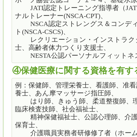
ポーツ協会公認コーチ１～４、基礎水
JATI認定トレーニング指導者（JATI-
ナルトレーナー(NSCA-CPT)、
NSCA認定ストレングス＆コンデ
ト(NSCA-CSCS)、
レクリエーション・インストラクタ
士、高齢者体力つくり支援士、
NESTA公認パーソナルフィットネストレ
④保健医療に関する資格を有す
例：保健師、管理栄養士、看護師、准看
養士、あん摩マッサージ指圧師、
はり師、きゅう師、柔道整復師、理
臨床検査技師、社会福祉士、
精神保健福祉士、公認心理師、介護
保育士、
介護職員実務者研修修了者（ホーム