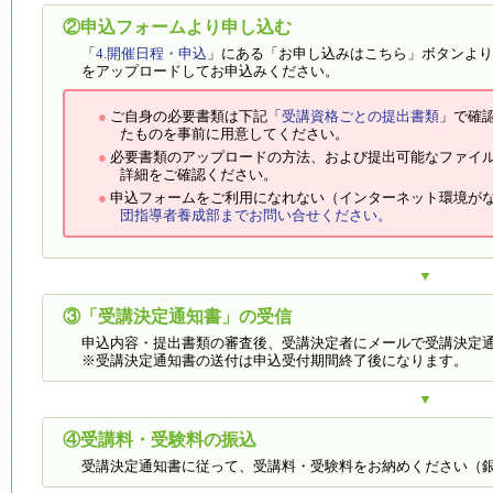
②申込フォームより申し込む
「
4.開催日程・申込
」にある「お申し込みはこちら」ボタンより
をアップロードしてお申込みください。
ご自身の必要書類は下記「
受講資格ごとの提出書類
」で確
たものを事前に用意してください。
必要書類のアップロードの方法、および提出可能なファイ
詳細をご確認ください。
申込フォームをご利用になれない（インターネット環境が
団指導者養成部までお問い合せください。
▼
③「受講決定通知書」の受信
申込内容・提出書類の審査後、受講決定者にメールで受講決定
※受講決定通知書の送付は申込受付期間終了後になります。
▼
④受講料・受験料の振込
受講決定通知書に従って、受講料・受験料をお納めください（