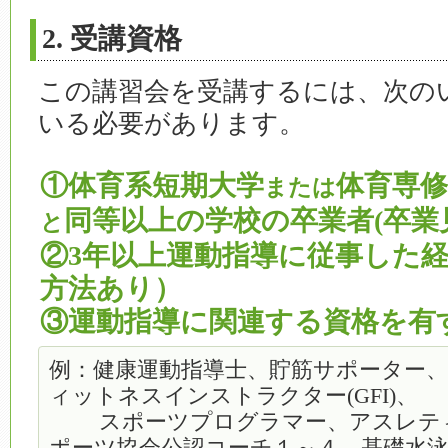
2. 受講資格
この講習会を受講するには、次の
いる必要があります。
①体育系短期大学
体育専修
または
同等以上の学校の卒業者(卒業
と
②3年以上運動指導に従事した
方法あり）
③運動指導に関連する資格を有
例：健康運動指導士、貯筋サポーター
ィットネスインストラクター(GFI)、
スポーツプログラマー、アスレティ