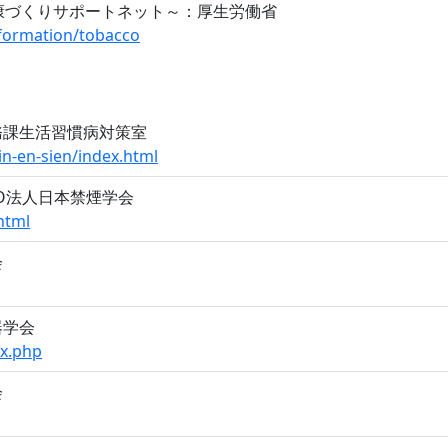
康づくりサポートネット～：厚生労働省
nformation/tobacco
務課生活習慣病対策室
n-en-sien/index.html
O法人日本禁煙学会
html
会
器学会
ex.php
会