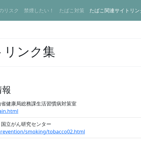
のリスク
禁煙したい！
たばこ対策
たばこ関連サイトリン
トリンク集
。
情報
働省健康局総務課生活習慣病対策室
ain.html
：国立がん研究センター
_prevention/smoking/tobacco02.html