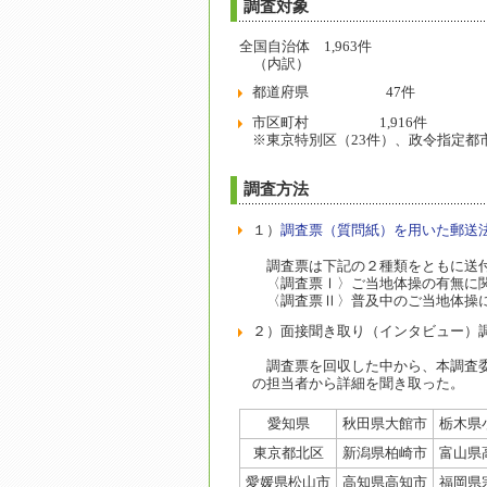
調査対象
全国自治体 1,963件
（内訳）
都道府県 47件
市区町村 1,916件
※東京特別区（23件）、政令指定都市
調査方法
１）
調査票（質問紙）を用いた郵送
調査票は下記の２種類をともに送付
〈調査票Ⅰ〉ご当地体操の有無に関
〈調査票Ⅱ〉普及中のご当地体操に
２）面接聞き取り（インタビュー）
調査票を回収した中から、本調査委
の担当者から詳細を聞き取った。
愛知県
秋田県大館市
栃木県
東京都北区
新潟県柏崎市
富山県
愛媛県松山市
高知県高知市
福岡県