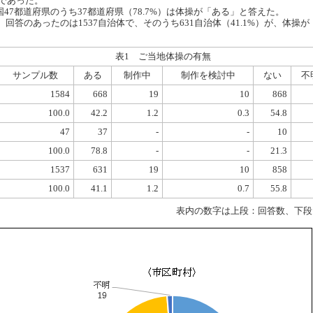
）であった。
7都道府県のうち37都道府県（78.7%）は体操が「ある」と答えた。
回答のあったのは1537自治体で、そのうち631自治体（41.1%）が、体操が
表1 ご当地体操の有無
サンプル数
ある
制作中
制作を検討中
ない
不
1584
668
19
10
868
100.0
42.2
1.2
0.3
54.8
47
37
-
-
10
100.0
78.8
-
-
21.3
1537
631
19
10
858
100.0
41.1
1.2
0.7
55.8
表内の数字は上段：回答数、下段