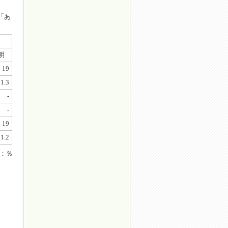
「あ
明
19
1.3
-
-
19
1.2
：％