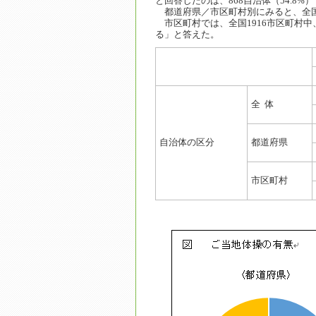
と回答したのは、868自治体（54.8%
都道府県／市区町村別にみると、全国4
市区町村では、全国1916市区町村中、
る」と答えた。
全 体
自治体の区分
都道府県
市区町村