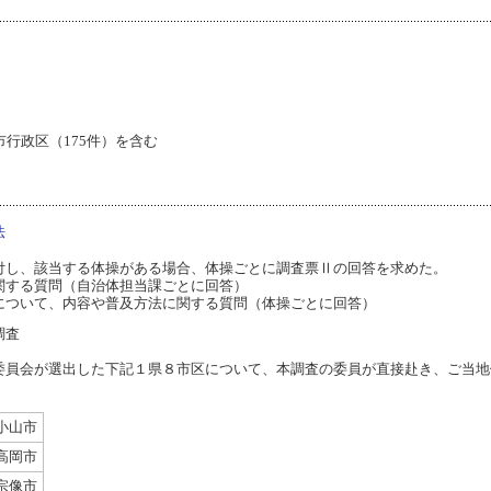
行政区（175件）を含む
法
し、該当する体操がある場合、体操ごとに調査票Ⅱの回答を求めた。
する質問（自治体担当課ごとに回答）
ついて、内容や普及方法に関する質問（体操ごとに回答）
調査
員会が選出した下記１県８市区について、本調査の委員が直接赴き、ご当地
小山市
高岡市
宗像市