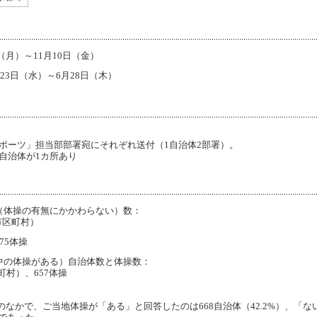
（月）～11月10日（金）
23日（水）～6月28日（木）
ポーツ」担当部部署宛にそれぞれ送付（1自治体2部署）。
自治体が1カ所あり
（体操の有無にかかわらない）数：
7市区町村）
75体操
中の体操がある）自治体数と体操数：
町村）、657体操
なかで、ご当地体操が「ある」と回答したのは668自治体（42.2%）、「な