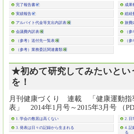
完了報告書
成果
実績報告
総経
アルバイト代金等支出内訳表
旅費
会議費内訳表
（参
（参考）送付先一覧表
（参
（参考）業務委託関連書類
★初めて研究してみたいとい
を！
月刊健康づくり 連載 「健康運動指
表」 2014年1月号～2015年3月号 （PD
1. 学会の敷居は高くない
2.
3. 発表は日々の記録から生まれる
4.
る