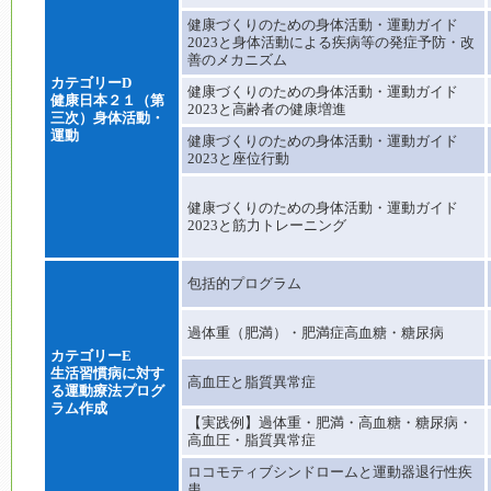
健康づくりのための身体活動・運動ガイド
2023と身体活動による疾病等の発症予防・改
善のメカニズム
カテゴリーD
健康づくりのための身体活動・運動ガイド
健康日本２１（第
2023と高齢者の健康増進
三次）身体活動・
運動
健康づくりのための身体活動・運動ガイド
2023と座位行動
健康づくりのための身体活動・運動ガイド
2023と筋力トレーニング
包括的プログラム
過体重（肥満）・肥満症高血糖・糖尿病
カテゴリーE
生活習慣病に対す
高血圧と脂質異常症
る運動療法プログ
ラム作成
【実践例】過体重・肥満・高血糖・糖尿病・
高血圧・脂質異常症
ロコモティブシンドロームと運動器退行性疾
患